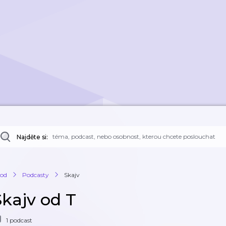
Najděte si:
od
Podcasty
Skajv
Skajv od T
1 podcast