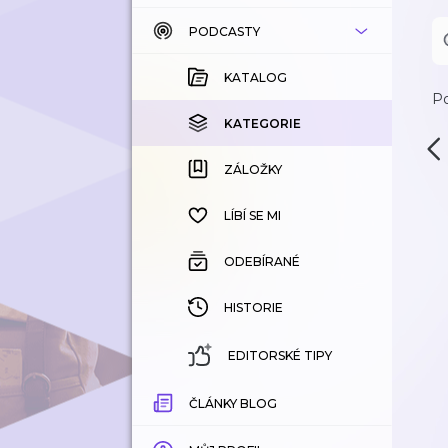
PODCASTY
KATALOG
KOUPENÉ
KATALOG
Po
KATEGORIE
KATEGORIE
ZÁLOŽKY
ZÁLOŽKY
HISTORIE
LÍBÍ SE MI
ODEBÍRANÉ
HISTORIE
EDITORSKÉ TIPY
ČLÁNKY BLOG