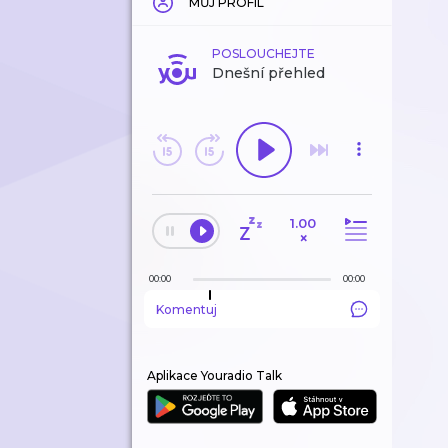
MŮJ PROFIL
POSLOUCHEJTE
Dnešní přehled
1.00
×
00:00
00:00
Komentuj
Aplikace Youradio Talk