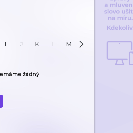
I
J
K
L
M
N
O
P
 nemáme žádný