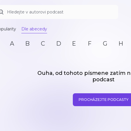
pularity
Dle abecedy
A
B
C
D
E
F
G
H
Ouha, od tohoto písmene zatím
podcast
PROCHÁZEJTE PODCASTY