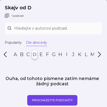
Skajv od D
1 podcast
Popularity
Dle abecedy
A
B
C
D
E
F
G
H
I
J
K
L
M
N
Ouha, od tohoto písmene zatím nemáme
žádný podcast
PROCHÁZEJTE PODCASTY