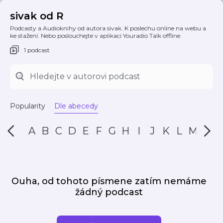
sivak od R
Podcasty a Audioknihy od autora sivak. K poslechu online na webu a
ke stažení. Nebo poslouchejte v aplikaci Youradio Talk offline.
1 podcast
Popularity
Dle abecedy
A
B
C
D
E
F
G
H
I
J
K
L
M
N
Ouha, od tohoto písmene zatím nemáme
žádný podcast