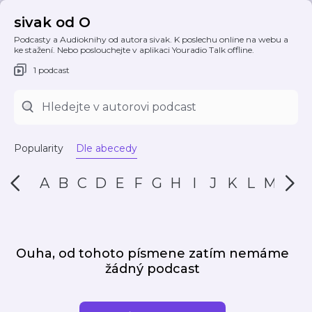
sivak od O
Podcasty a Audioknihy od autora sivak. K poslechu online na webu a
ke stažení. Nebo poslouchejte v aplikaci Youradio Talk offline.
1 podcast
Popularity
Dle abecedy
A
B
C
D
E
F
G
H
I
J
K
L
M
N
Ouha, od tohoto písmene zatím nemáme
žádný podcast