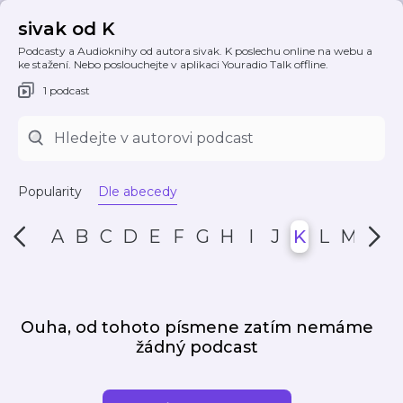
sivak od K
Podcasty a Audioknihy od autora sivak. K poslechu online na webu a
ke stažení. Nebo poslouchejte v aplikaci Youradio Talk offline.
1 podcast
Popularity
Dle abecedy
A
B
C
D
E
F
G
H
I
J
K
L
M
N
Ouha, od tohoto písmene zatím nemáme
žádný podcast