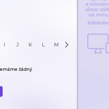
I
J
K
L
M
N
O
P
 nemáme žádný