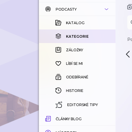
PODCASTY
KATALOG
KOUPENÉ
KATALOG
KATEGORIE
KATEGORIE
Po
ZÁLOŽKY
ZÁLOŽKY
HISTORIE
LÍBÍ SE MI
ODEBÍRANÉ
HISTORIE
EDITORSKÉ TIPY
ČLÁNKY BLOG