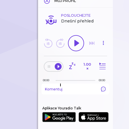
MŮJ PROFIL
POSLOUCHEJTE
Dnešní přehled
1.00
×
00:00
00:00
Komentuj
Aplikace Youradio Talk