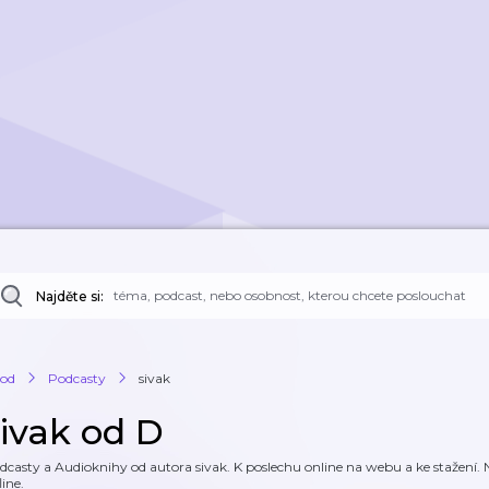
Najděte si:
od
Podcasty
sivak
sivak od D
dcasty a Audioknihy od autora sivak. K poslechu online na webu a ke stažení. N
line.