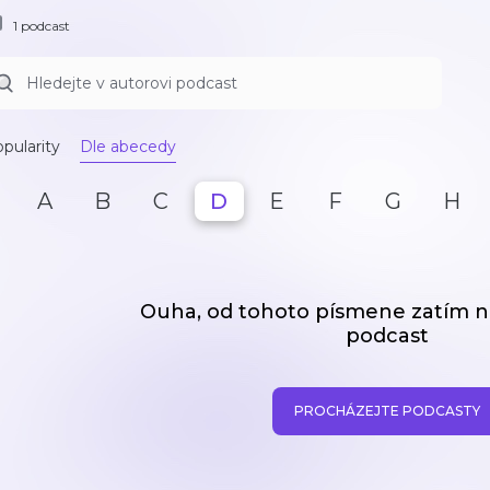
1 podcast
pularity
Dle abecedy
A
B
C
D
E
F
G
H
Ouha, od tohoto písmene zatím
podcast
PROCHÁZEJTE PODCASTY