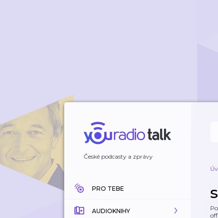
České podcasty a zprávy
Úv
PRO TEBE
Po
AUDIOKNIHY
off