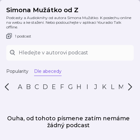
Simona Mužátko od Z
Podcasty a Audioknihy od autora Simona Mužátko. K poslechu online
na webu a ke stažení. Nebo poslouchejte v aplikaci Youradio Talk
offline.
1 podcast
Popularity
Dle abecedy
A
B
C
D
E
F
G
H
I
J
K
L
M
N
Ouha, od tohoto písmene zatím nemáme
žádný podcast