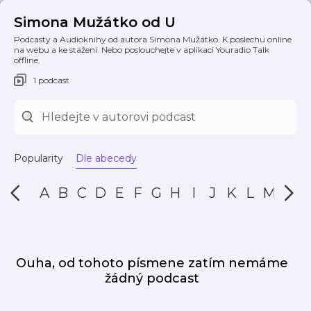
Simona Mužátko od U
Podcasty a Audioknihy od autora Simona Mužátko. K poslechu online
na webu a ke stažení. Nebo poslouchejte v aplikaci Youradio Talk
offline.
1 podcast
Popularity
Dle abecedy
A
B
C
D
E
F
G
H
I
J
K
L
M
N
Ouha, od tohoto písmene zatím nemáme
žádný podcast