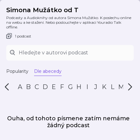
Simona Mužátko od T
Podcasty a Audioknihy od autora Simona Mužátko. K poslechu online
na webu a ke stažení. Nebo poslouchejte v aplikaci Youradio Talk
offline.
1 podcast
Popularity
Dle abecedy
A
B
C
D
E
F
G
H
I
J
K
L
M
N
Ouha, od tohoto písmene zatím nemáme
žádný podcast