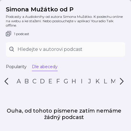
Simona Mužátko od P
Podcasty a Audioknihy od autora Simona Mužátko. K poslechu online
na webu a ke stažení. Nebo poslouchejte v aplikaci Youradio Talk
offline.
1 podcast
Popularity
Dle abecedy
A
B
C
D
E
F
G
H
I
J
K
L
M
N
Ouha, od tohoto písmene zatím nemáme
žádný podcast