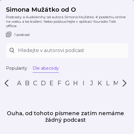
Simona Mužátko od O
Podcasty a Audioknihy od autora Simona Mužátko. K poslechu online
na webu a ke stažení. Nebo poslouchejte v aplikaci Youradio Talk
offline.
1 podcast
Popularity
Dle abecedy
A
B
C
D
E
F
G
H
I
J
K
L
M
N
Ouha, od tohoto písmene zatím nemáme
žádný podcast