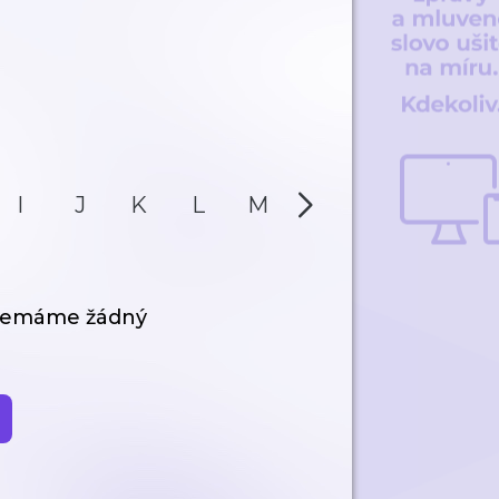
I
J
K
L
M
N
O
P
 nemáme žádný