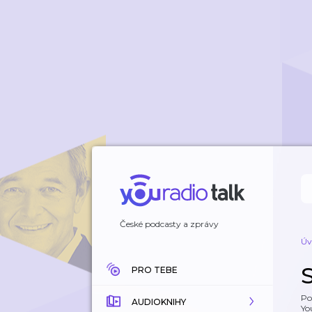
České podcasty a zprávy
Úv
PRO TEBE
Po
AUDIOKNIHY
Yo