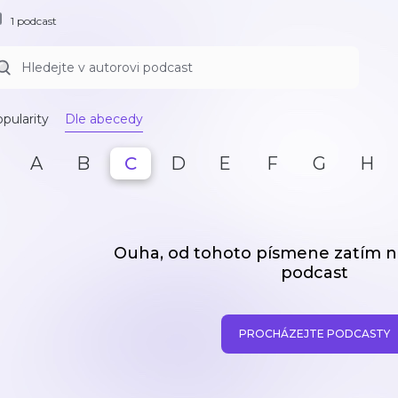
1 podcast
pularity
Dle abecedy
A
B
C
D
E
F
G
H
Ouha, od tohoto písmene zatím
podcast
PROCHÁZEJTE PODCASTY