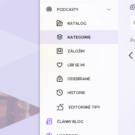
PODCASTY
KATALOG
KOUPENÉ
KATALOG
KATEGORIE
KATEGORIE
Po
ZÁLOŽKY
ZÁLOŽKY
HISTORIE
LÍBÍ SE MI
ODEBÍRANÉ
HISTORIE
EDITORSKÉ TIPY
ČLÁNKY BLOG