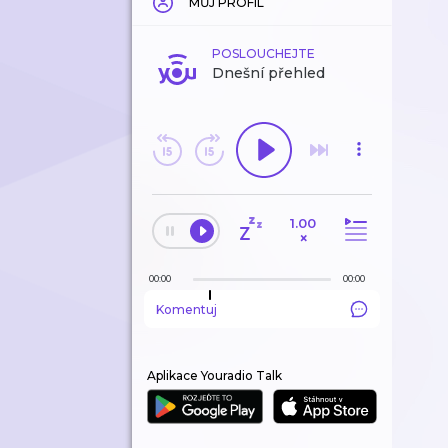
MŮJ PROFIL
POSLOUCHEJTE
Dnešní přehled
1.00
×
00:00
00:00
Komentuj
Aplikace Youradio Talk