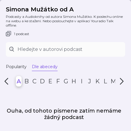
Simona Mužátko od A
Podcasty a Audioknihy od autora Simona Mužátko. K poslechu online
na webu a ke stažení. Nebo poslouchejte v aplikaci Youradio Talk
offline.
1 podcast
Popularity
Dle abecedy
A
B
C
D
E
F
G
H
I
J
K
L
M
N
Ouha, od tohoto písmene zatím nemáme
žádný podcast