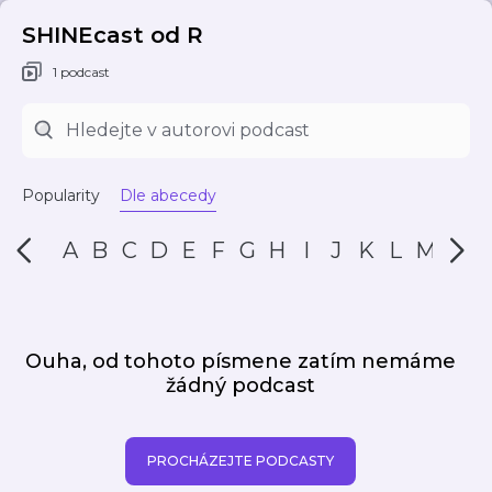
SHINEcast od R
1 podcast
Popularity
Dle abecedy
A
B
C
D
E
F
G
H
I
J
K
L
M
N
Ouha, od tohoto písmene zatím nemáme
žádný podcast
PROCHÁZEJTE PODCASTY