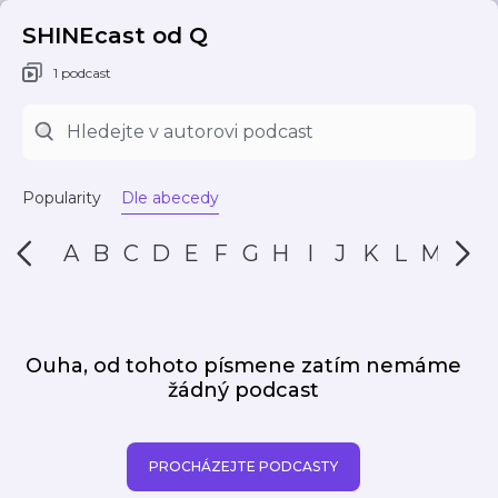
SHINEcast od Q
1 podcast
Popularity
Dle abecedy
A
B
C
D
E
F
G
H
I
J
K
L
M
N
Ouha, od tohoto písmene zatím nemáme
žádný podcast
PROCHÁZEJTE PODCASTY