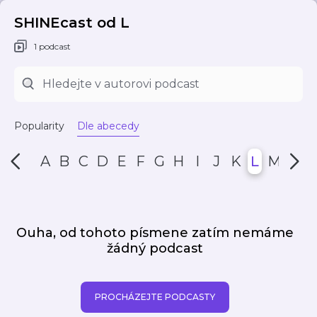
SHINEcast od L
1 podcast
Popularity
Dle abecedy
A
B
C
D
E
F
G
H
I
J
K
L
M
N
Ouha, od tohoto písmene zatím nemáme
žádný podcast
PROCHÁZEJTE PODCASTY