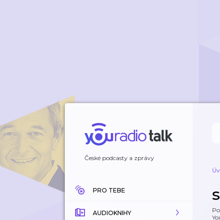
České podcasty a zprávy
Úv
PRO TEBE
Po
AUDIOKNIHY
Yo