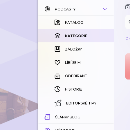
PODCASTY
KATALOG
KOUPENÉ
KATALOG
KATEGORIE
KATEGORIE
Po
ZÁLOŽKY
ZÁLOŽKY
HISTORIE
LÍBÍ SE MI
ODEBÍRANÉ
HISTORIE
EDITORSKÉ TIPY
ČLÁNKY BLOG