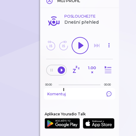
MŮJ PROFIL
POSLOUCHEJTE
Dnešní přehled
1.00
×
00:00
00:00
Komentuj
Aplikace Youradio Talk