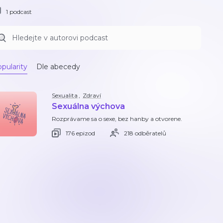
1 podcast
pularity
Dle abecedy
Sexualita
,
Zdraví
Sexuálna výchova
Rozprávame sa o sexe, bez hanby a otvorene.
176 epizod
218 odběratelů