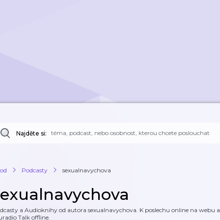
Najděte si:
od
Podcasty
sexualnavychova
sexualnavychova
dcasty a Audioknihy od autora sexualnavychova. K poslechu online na webu a k
uradio Talk offline.