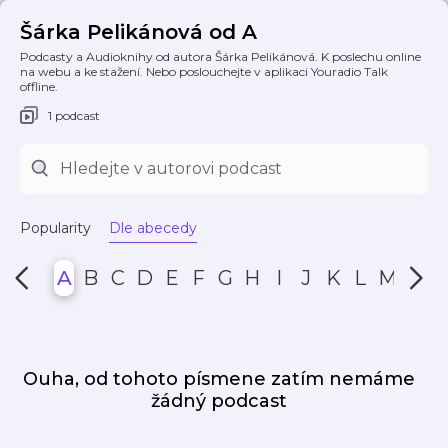
Šárka Pelikánová od A
Podcasty a Audioknihy od autora Šárka Pelikánová. K poslechu online
na webu a ke stažení. Nebo poslouchejte v aplikaci Youradio Talk
offline.
1 podcast
Popularity
Dle abecedy
A
B
C
D
E
F
G
H
I
J
K
L
M
N
Ouha, od tohoto písmene zatím nemáme
žádný podcast