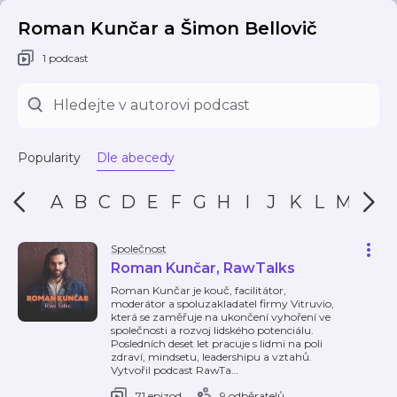
Roman Kunčar a Šimon Bellovič
1 podcast
Popularity
Dle abecedy
A
B
C
D
E
F
G
H
I
J
K
L
M
N
Společnost
Roman Kunčar, RawTalks
Roman Kunčar je kouč, facilitátor,
moderátor a spoluzakladatel firmy Vitruvio,
která se zaměřuje na ukončení vyhoření ve
společnosti a rozvoj lidského potenciálu.
Posledních deset let pracuje s lidmi na poli
zdraví, mindsetu, leadershipu a vztahů.
Vytvořil podcast RawTa
…
71 epizod
9 odběratelů