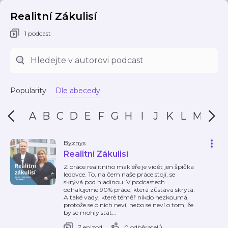
Realitní Zákulisí
1 podcast
Popularity
Dle abecedy
A
B
C
D
E
F
G
H
I
J
K
L
M
N
Byznys
Realitní Zákulisí
Z práce realitního makléře je vidět jen špička
ledovce. To, na čem naše práce stojí, se
skrývá pod hladinou. V podcastech
odhalujeme 90% práce, která zůstává skrytá.
A také vady, které téměř nikdo nezkoumá,
protože se o nich neví, nebo se neví o tom, že
by se mohly stát
…
7 epizod
0 odběratelů