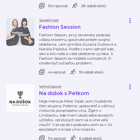
1541 epizod
28 odběratelů
Společnost
Fashion Session
Fashion Session, prvý slovenský podcast,
vďaka ktorému spoznáte príbeh svojho
oblečenia, vám prináša Zuzana Dutková a
Natália Pažická. Poďte s nami odhaliť kde,
ako a kto naše a vaše oblečenie vyrába. S
Fashion Session sa môžete rozhodnúť, či
chcete byť súčasťou problém
…
44 epizod
55 odběratelů
Volnočasové
Na dúšok s Petkom
Moje meno je Peter Opet, som hudobník,
člen skupiny Polemic, spisovateľ a vášnivý
milovník slovenského vína. Žijem v
Limbachu, kde mám okolo seba skvelých
učiteľov, od ktorých som sa o víne veľa
naučil. V prvej sérii podcastu som sa v 24
epizódach o kráse vína rozpráv
…
114 epizod
6 odběratelů