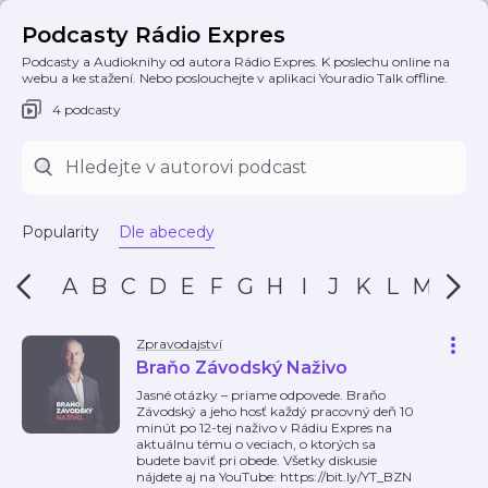
Podcasty Rádio Expres
Podcasty a Audioknihy od autora Rádio Expres. K poslechu online na
webu a ke stažení. Nebo poslouchejte v aplikaci Youradio Talk offline.
4 podcasty
Popularity
Dle abecedy
A
B
C
D
E
F
G
H
I
J
K
L
M
N
Zpravodajství
Braňo Závodský Naživo
Jasné otázky – priame odpovede. Braňo
Závodský a jeho hosť každý pracovný deň 10
minút po 12-tej naživo v Rádiu Expres na
aktuálnu tému o veciach, o ktorých sa
budete baviť pri obede. Všetky diskusie
nájdete aj na YouTube: https://bit.ly/YT_BZN