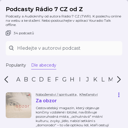
Podcasty Rádio 7 CZ od Z
Podcasty a Audioknihy od autora Rádio 7 CZ (TWR). K poslechu online
na webu a ke stažení. Nebo poslouchejte v aplikaci Youradio Talk
offline.
34 podcastů
Popularity
Dle abecedy
A
B
C
D
E
F
G
H
I
J
K
L
M
N
Náboženství / spiritualita
,
Křesťanství
Za obzor
Cestovatelský magazín, který objevuje
končiny vzdálené i blízké, navštěvuje
pozoruhodná místa, „ochutnává" místní
kulturu, zvyky, jídlo, nabízí setkání s
„domorodci“ – to vše optikou lidí, kteří cestují