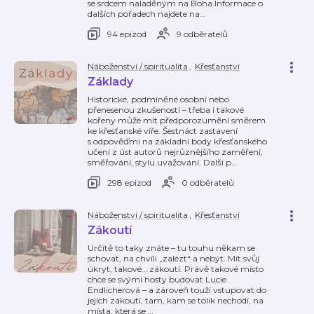
se srdcem naladěným na Boha.Informace o
dalších pořadech najdete na
…
94 epizod
9 odběratelů
Náboženství / spiritualita
,
Křesťanství
Základy
Historické, podmíněné osobní nebo
přenesenou zkušeností – třeba i takové
kořeny může mít předporozumění směrem
ke křesťanské víře. Šestnáct zastavení
s odpověďmi na základní body křesťanského
učení z úst autorů nejrůznějšího zaměření,
směřování, stylu uvažování. Další p
…
298 epizod
0 odběratelů
Náboženství / spiritualita
,
Křesťanství
Zákoutí
Určitě to taky znáte – tu touhu někam se
schovat, na chvíli „zalézt“ a nebýt. Mít svůj
úkryt, takové… zákoutí. Právě takové místo
chce se svými hosty budovat Lucie
Endlicherová – a zároveň touží vstupovat do
jejich zákoutí, tam, kam se tolik nechodí, na
místa, která se
…