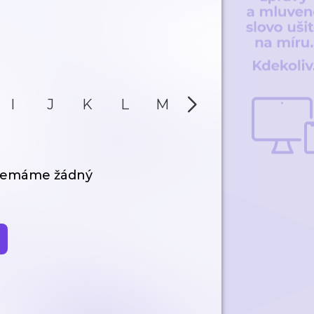
I
J
K
L
M
N
O
P
 nemáme žádný