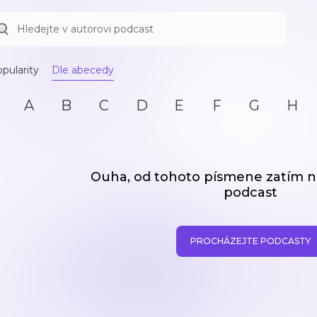
pularity
Dle abecedy
A
B
C
D
E
F
G
H
Ouha, od tohoto písmene zatím
podcast
PROCHÁZEJTE PODCASTY