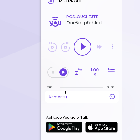
MŮJ PROFIL
POSLOUCHEJTE
Dnešní přehled
1.00
×
00:00
00:00
Komentuj
Aplikace Youradio Talk