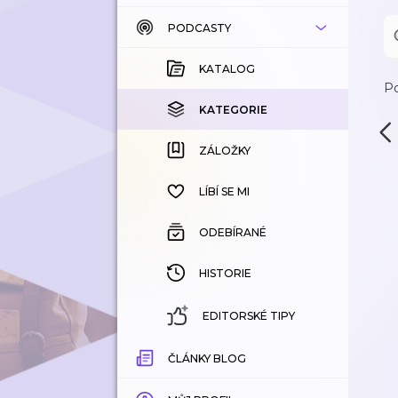
PODCASTY
KATALOG
KOUPENÉ
KATALOG
Po
KATEGORIE
KATEGORIE
ZÁLOŽKY
ZÁLOŽKY
HISTORIE
LÍBÍ SE MI
ODEBÍRANÉ
HISTORIE
EDITORSKÉ TIPY
ČLÁNKY BLOG