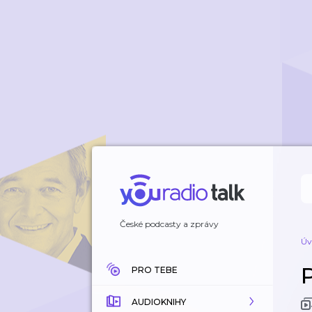
České podcasty a zprávy
Úv
PRO TEBE
AUDIOKNIHY