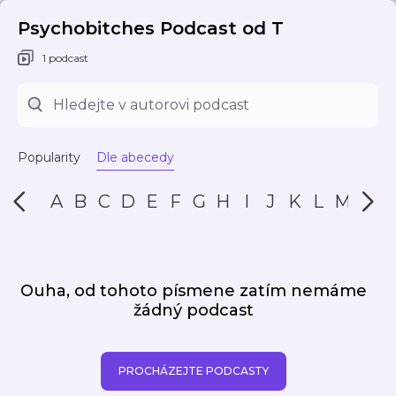
Psychobitches Podcast od T
1 podcast
Popularity
Dle abecedy
A
B
C
D
E
F
G
H
I
J
K
L
M
N
Ouha, od tohoto písmene zatím nemáme
žádný podcast
PROCHÁZEJTE PODCASTY