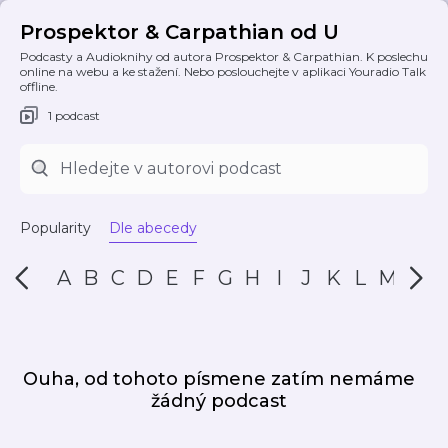
Prospektor & Carpathian od U
Podcasty a Audioknihy od autora Prospektor & Carpathian. K poslechu
online na webu a ke stažení. Nebo poslouchejte v aplikaci Youradio Talk
offline.
1 podcast
Popularity
Dle abecedy
A
B
C
D
E
F
G
H
I
J
K
L
M
N
Ouha, od tohoto písmene zatím nemáme
žádný podcast