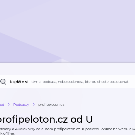
Najděte si:
od
Podcasty
profipeloton.cz
profipeloton.cz od U
dcasty a Audioknihy od autora profipeloton.cz. K poslechu online na webu a ke
k offline.