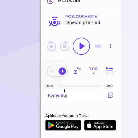
MŮJ PROFIL
POSLOUCHEJTE
Dnešní přehled
1.00
×
00:00
00:00
Komentuj
Aplikace Youradio Talk