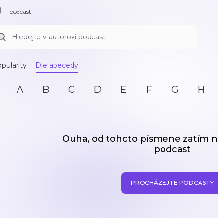
1 podcast
pularity
Dle abecedy
A
B
C
D
E
F
G
H
Ouha, od tohoto písmene zatím
podcast
PROCHÁZEJTE PODCASTY