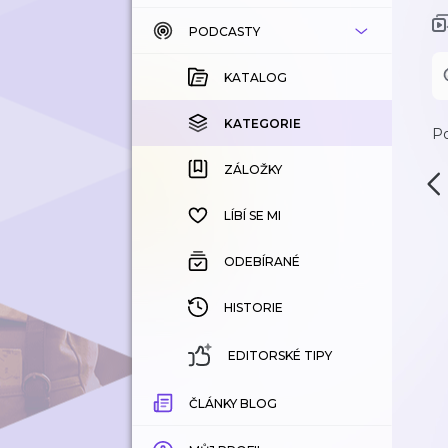
PODCASTY
KATALOG
KOUPENÉ
KATALOG
KATEGORIE
KATEGORIE
Po
ZÁLOŽKY
ZÁLOŽKY
HISTORIE
LÍBÍ SE MI
ODEBÍRANÉ
HISTORIE
EDITORSKÉ TIPY
ČLÁNKY BLOG