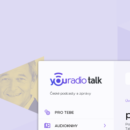
České podcasty a zprávy
Úv
PRO TEBE
Po
AUDIOKNIHY
Tal