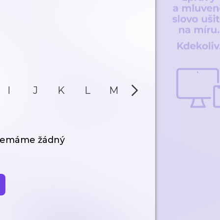
I
J
K
L
M
N
O
P
 nemáme žádný