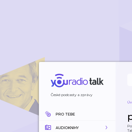
České podcasty a zprávy
Úv
PRO TEBE
Po
AUDIOKNIHY
Tal