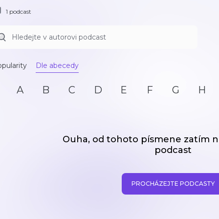
1 podcast
pularity
Dle abecedy
A
B
C
D
E
F
G
H
Ouha, od tohoto písmene zatím
podcast
PROCHÁZEJTE PODCASTY