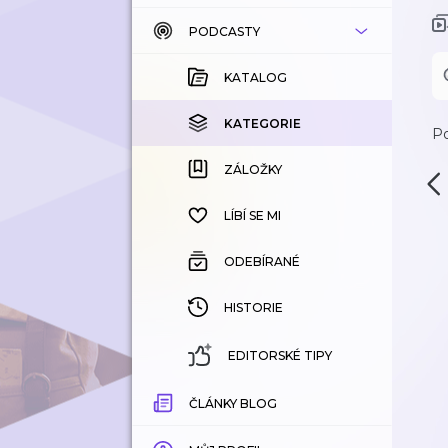
PODCASTY
KATALOG
KOUPENÉ
KATALOG
KATEGORIE
KATEGORIE
Po
ZÁLOŽKY
ZÁLOŽKY
HISTORIE
LÍBÍ SE MI
ODEBÍRANÉ
HISTORIE
EDITORSKÉ TIPY
ČLÁNKY BLOG