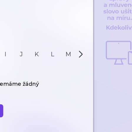
I
J
K
L
M
N
O
P
 nemáme žádný