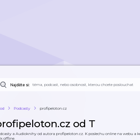
Najděte si:
od
Podcasty
profipeloton.cz
profipeloton.cz od T
dcasty a Audioknihy od autora profipeloton.cz. K poslechu online na webu a ke
k offline.