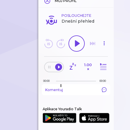
MŮJ PROFIL
POSLOUCHEJTE
Dnešní přehled
1.00
×
00:00
00:00
Komentuj
Aplikace Youradio Talk