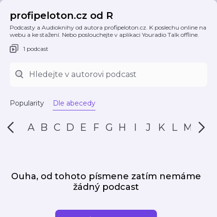
profipeloton.cz od R
Podcasty a Audioknihy od autora profipeloton.cz. K poslechu online na
webu a ke stažení. Nebo poslouchejte v aplikaci Youradio Talk offline.
1 podcast
Popularity
Dle abecedy
A
B
C
D
E
F
G
H
I
J
K
L
M
N
Ouha, od tohoto písmene zatím nemáme
žádný podcast