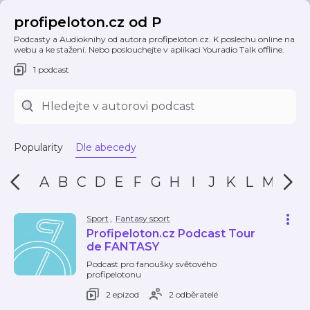
profipeloton.cz od P
Podcasty a Audioknihy od autora profipeloton.cz. K poslechu online na
webu a ke stažení. Nebo poslouchejte v aplikaci Youradio Talk offline.
1 podcast
Popularity
Dle abecedy
A
B
C
D
E
F
G
H
I
J
K
L
M
N
Sport
,
Fantasy sport
Profipeloton.cz Podcast Tour
de FANTASY
Podcast pro fanoušky světového
profipelotonu
2 epizod
2 odběratelé