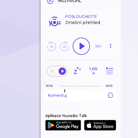
MŮJ PROFIL
POSLOUCHEJTE
Dnešní přehled
1.00
×
00:00
00:00
Komentuj
Aplikace Youradio Talk