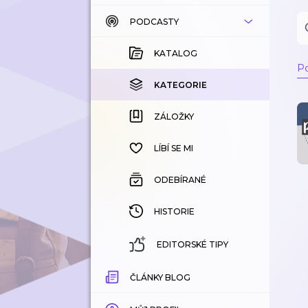
PODCASTY
KATALOG
KOUPENÉ
KATALOG
Po
KATEGORIE
KATEGORIE
ZÁLOŽKY
ZÁLOŽKY
HISTORIE
LÍBÍ SE MI
ODEBÍRANÉ
HISTORIE
EDITORSKÉ TIPY
ČLÁNKY BLOG