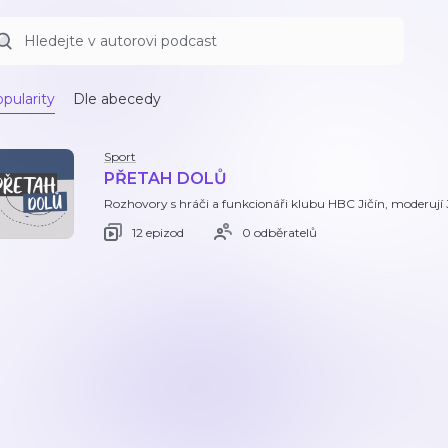
pularity
Dle abecedy
Sport
PŘETAH DOLŮ
Rozhovory s hráči a funkcionáři klubu HBC Jičín, moderují J
12 epizod
0 odběratelů