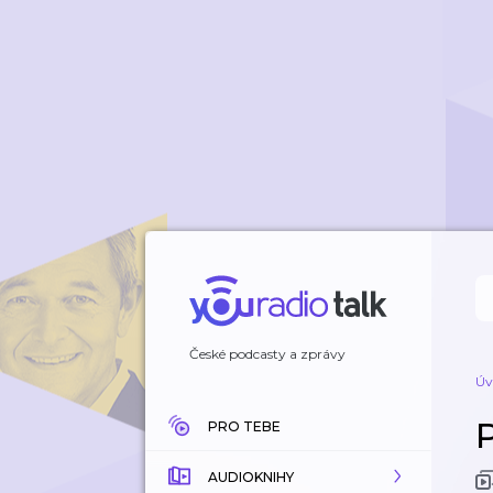
České podcasty a zprávy
Úv
PRO TEBE
AUDIOKNIHY