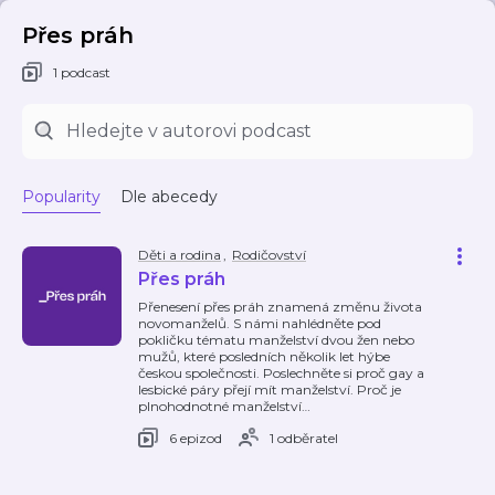
Přes práh
1 podcast
Popularity
Dle abecedy
Děti a rodina
,
Rodičovství
Přes práh
Přenesení přes práh znamená změnu života
novomanželů. S námi nahlédněte pod
pokličku tématu manželství dvou žen nebo
mužů, které posledních několik let hýbe
českou společnosti. Poslechněte si proč gay a
lesbické páry přejí mít manželství. Proč je
plnohodnotné manželství
…
6 epizod
1 odběratel