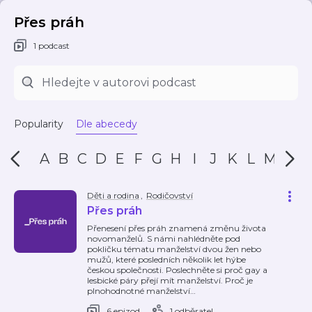
Přes práh
1 podcast
Popularity
Dle abecedy
A
B
C
D
E
F
G
H
I
J
K
L
M
N
Děti a rodina
,
Rodičovství
Přes práh
Přenesení přes práh znamená změnu života
novomanželů. S námi nahlédněte pod
pokličku tématu manželství dvou žen nebo
mužů, které posledních několik let hýbe
českou společnosti. Poslechněte si proč gay a
lesbické páry přejí mít manželství. Proč je
plnohodnotné manželství
…
6 epizod
1 odběratel