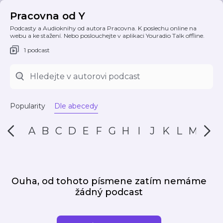
Pracovna od Y
Podcasty a Audioknihy od autora Pracovna. K poslechu online na
webu a ke stažení. Nebo poslouchejte v aplikaci Youradio Talk offline.
1 podcast
Popularity
Dle abecedy
A
B
C
D
E
F
G
H
I
J
K
L
M
N
Ouha, od tohoto písmene zatím nemáme
žádný podcast