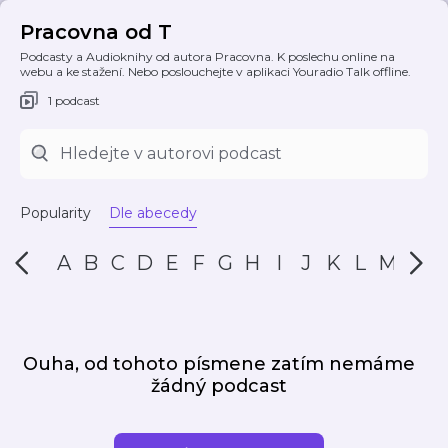
Pracovna od T
Podcasty a Audioknihy od autora Pracovna. K poslechu online na
webu a ke stažení. Nebo poslouchejte v aplikaci Youradio Talk offline.
1 podcast
Popularity
Dle abecedy
A
B
C
D
E
F
G
H
I
J
K
L
M
N
Ouha, od tohoto písmene zatím nemáme
žádný podcast