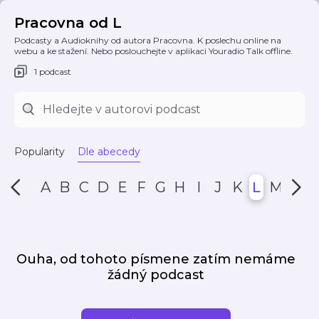
Pracovna od L
Podcasty a Audioknihy od autora Pracovna. K poslechu online na
webu a ke stažení. Nebo poslouchejte v aplikaci Youradio Talk offline.
1 podcast
Popularity
Dle abecedy
A
B
C
D
E
F
G
H
I
J
K
L
M
N
Ouha, od tohoto písmene zatím nemáme
žádný podcast