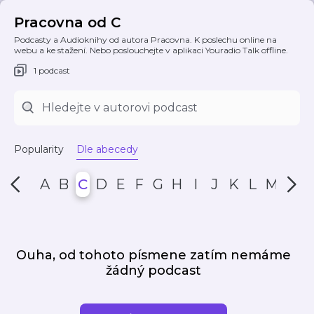
Pracovna od C
Podcasty a Audioknihy od autora Pracovna. K poslechu online na
webu a ke stažení. Nebo poslouchejte v aplikaci Youradio Talk offline.
1 podcast
Popularity
Dle abecedy
A
B
C
D
E
F
G
H
I
J
K
L
M
N
Ouha, od tohoto písmene zatím nemáme
žádný podcast