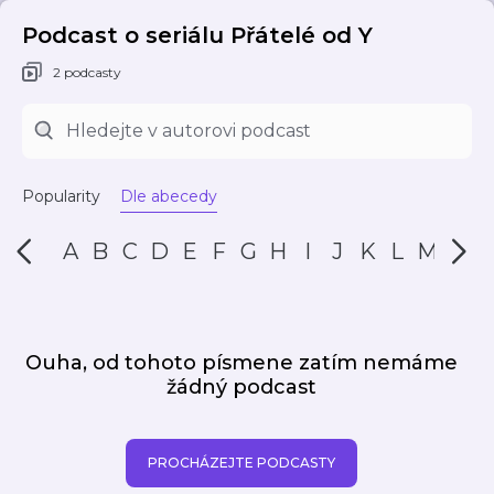
Podcast o seriálu Přátelé od Y
2 podcasty
Popularity
Dle abecedy
A
B
C
D
E
F
G
H
I
J
K
L
M
N
Ouha, od tohoto písmene zatím nemáme
žádný podcast
PROCHÁZEJTE PODCASTY