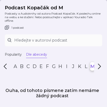
Podcast Kopačák od M
Podcasty a Audioknihy od autora Podcast Kopačák. K poslechu online
na webu a ke stažení. Nebo poslouchejte v aplikaci Youradio Talk
offline.
1 podcast
Popularity
Dle abecedy
A
B
C
D
E
F
G
H
I
J
K
L
M
N
Ouha, od tohoto písmene zatím nemáme
žádný podcast