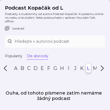
Podcast Kopačák od L
Podcasty a Audioknihy od autora Podcast Kopačák. K poslechu online
na webu a ke stažení. Nebo poslouchejte v aplikaci Youradio Talk
offline.
1 podcast
Popularity
Dle abecedy
A
B
C
D
E
F
G
H
I
J
K
L
M
N
Ouha, od tohoto písmene zatím nemáme
žádný podcast