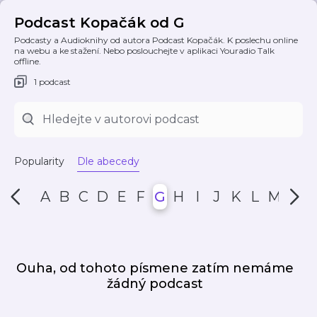
Podcast Kopačák od G
Podcasty a Audioknihy od autora Podcast Kopačák. K poslechu online
na webu a ke stažení. Nebo poslouchejte v aplikaci Youradio Talk
offline.
1 podcast
Popularity
Dle abecedy
A
B
C
D
E
F
G
H
I
J
K
L
M
N
Ouha, od tohoto písmene zatím nemáme
žádný podcast