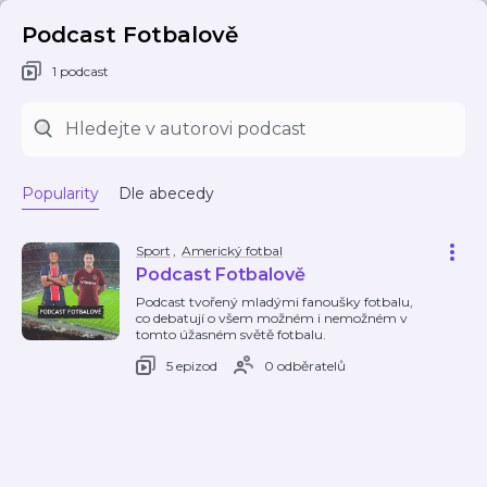
Podcast Fotbalově
1 podcast
Popularity
Dle abecedy
Sport
,
Americký fotbal
Podcast Fotbalově
Podcast tvořený mladými fanoušky fotbalu,
co debatují o všem možném i nemožném v
tomto úžasném světě fotbalu.
5 epizod
0 odběratelů