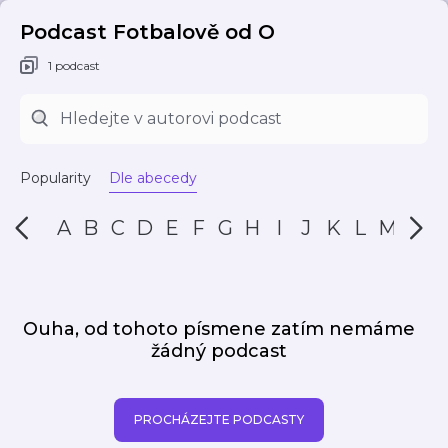
Podcast Fotbalově od O
1 podcast
Popularity
Dle abecedy
A
B
C
D
E
F
G
H
I
J
K
L
M
N
Ouha, od tohoto písmene zatím nemáme
žádný podcast
PROCHÁZEJTE PODCASTY