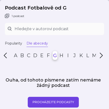
Podcast Fotbalově od G
1 podcast
Popularity
Dle abecedy
A
B
C
D
E
F
G
H
I
J
K
L
M
N
Ouha, od tohoto písmene zatím nemáme
žádný podcast
PROCHÁZEJTE PODCASTY