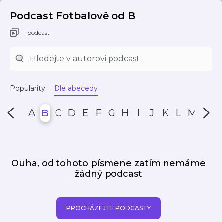
Podcast Fotbalově od B
1 podcast
Popularity
Dle abecedy
A
B
C
D
E
F
G
H
I
J
K
L
M
N
Ouha, od tohoto písmene zatím nemáme
žádný podcast
PROCHÁZEJTE PODCASTY