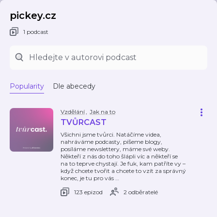
pickey.cz
1 podcast
Popularity
Dle abecedy
Vzdělání
,
Jak na to
TVŮRCAST
Všichni jsme tvůrci. Natáčíme videa,
nahráváme podcasty, píšeme blogy,
posíláme newslettery, máme své weby.
Někteří z nás do toho šlápli víc a někteří se
na to teprve chystají. Je fuk, kam patříte vy –
když chcete tvořit a chcete to vzít za správný
konec, je tu pro vás
…
123 epizod
2 odběratelé