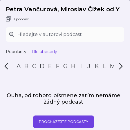
Petra Vančurová, Miroslav Čížek od Y
1 podcast
Popularity
Dle abecedy
A
B
C
D
E
F
G
H
I
J
K
L
M
N
Ouha, od tohoto písmene zatím nemáme
žádný podcast
PROCHÁZEJTE PODCASTY