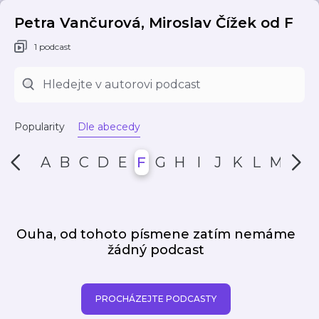
Petra Vančurová, Miroslav Čížek od F
1 podcast
Popularity
Dle abecedy
A
B
C
D
E
F
G
H
I
J
K
L
M
N
Ouha, od tohoto písmene zatím nemáme
žádný podcast
PROCHÁZEJTE PODCASTY