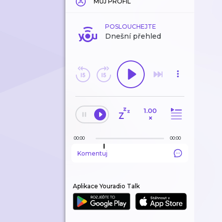
MŮJ PROFIL
POSLOUCHEJTE
Dnešní přehled
1.00
×
00:00
00:00
Komentuj
Aplikace Youradio Talk