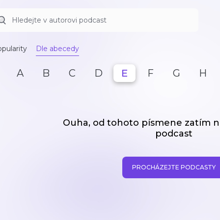
pularity
Dle abecedy
A
B
C
D
E
F
G
H
Ouha, od tohoto písmene zatím
podcast
PROCHÁZEJTE PODCASTY