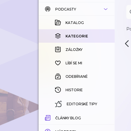
PODCASTY
KATALOG
KOUPENÉ
KATALOG
Po
KATEGORIE
KATEGORIE
ZÁLOŽKY
ZÁLOŽKY
HISTORIE
LÍBÍ SE MI
ODEBÍRANÉ
HISTORIE
EDITORSKÉ TIPY
ČLÁNKY BLOG