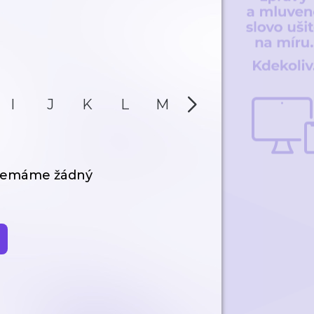
I
J
K
L
M
N
O
P
 nemáme žádný