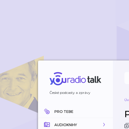
České podcasty a zprávy
Úv
PRO TEBE
AUDIOKNIHY