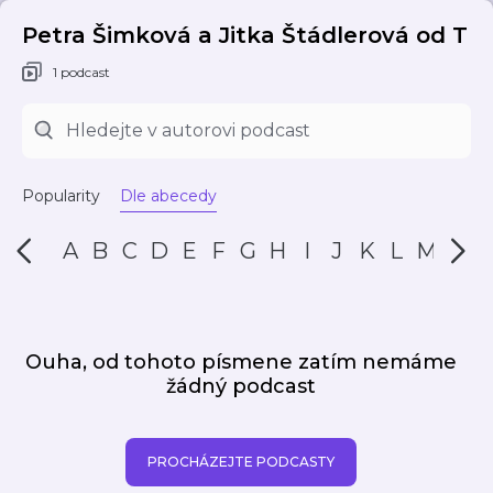
Petra Šimková a Jitka Štádlerová od T
1 podcast
Popularity
Dle abecedy
A
B
C
D
E
F
G
H
I
J
K
L
M
N
Ouha, od tohoto písmene zatím nemáme
žádný podcast
PROCHÁZEJTE PODCASTY