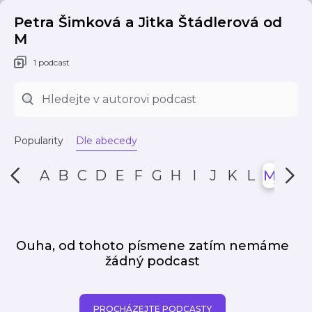
Petra Šimková a Jitka Štádlerová od
M
1 podcast
Popularity
Dle abecedy
A
B
C
D
E
F
G
H
I
J
K
L
M
N
Ouha, od tohoto písmene zatím nemáme
žádný podcast
PROCHÁZEJTE PODCASTY